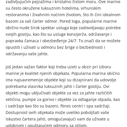
zadivljujućim pejzažima i kristalno čistom moru. Ove marine
su često okružene luksuznim hotelima, vrhunskim
restoranima i živahnim noćnim životom, što ih čini idealnom
bazom za vaš čarter odmor. Pored toga, popularne marine
obično nude širok spektar usluga koje zadovoljavaju potrebe
svojih gostiju, kao što su usluge konsijerža, održavanje i
popravka čamaca i obezbeđenje 24/7. To znači da se možete
opustiti i uživati u odmoru bez brige o bezbednosti i
održavanju vaše jahte.
Još jedan važan faktor koji treba uzeti u obzir pri izboru
marine je kvalitet njenih objekata. Popularna marina obično
ima najsavremenije objekte koji su dizajnirani da udovolje
potrebama vlasnika luksuznih jahti i čarter gostiju. Ovi
objekti mogu uključivati objekte za vez za jahte različitih
veličina, pumpe za gorivo i objekte za odlaganje otpada, kao
i sadržaje kao što su bazeni, fitnes centri i spa sadržaji.
Dostupnost ovih objekata može uveliko poboljšati vaše
iskustvo čartera jahti, omogućavajući vam da uživate u
udobnom i opuštajućem odmoru sa stilom.