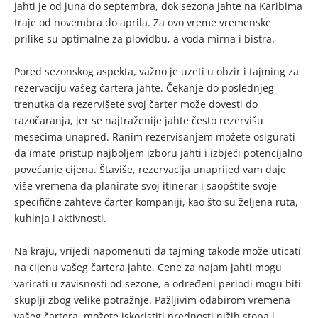
jahti je od juna do septembra, dok sezona jahte na Karibima
traje od novembra do aprila. Za ovo vreme vremenske
prilike su optimalne za plovidbu, a voda mirna i bistra.
Pored sezonskog aspekta, važno je uzeti u obzir i tajming za
rezervaciju vašeg čartera jahte. Čekanje do poslednjeg
trenutka da rezervišete svoj čarter može dovesti do
razočaranja, jer se najtraženije jahte često rezervišu
mesecima unapred. Ranim rezervisanjem možete osigurati
da imate pristup najboljem izboru jahti i izbjeći potencijalno
povećanje cijena. Štaviše, rezervacija unaprijed vam daje
više vremena da planirate svoj itinerar i saopštite svoje
specifične zahteve čarter kompaniji, kao što su željena ruta,
kuhinja i aktivnosti.
Na kraju, vrijedi napomenuti da tajming takođe može uticati
na cijenu vašeg čartera jahte. Cene za najam jahti mogu
varirati u zavisnosti od sezone, a određeni periodi mogu biti
skuplji zbog velike potražnje. Pažljivim odabirom vremena
vašeg čartera, možete iskoristiti prednosti nižih stopa i