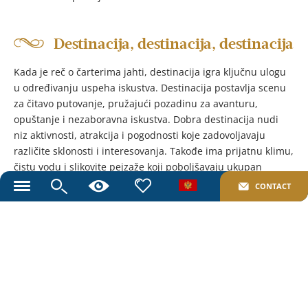
Destinacija, destinacija, destinacija
Kada je reč o čarterima jahti, destinacija igra ključnu ulogu
u određivanju uspeha iskustva. Destinacija postavlja scenu
za čitavo putovanje, pružajući pozadinu za avanturu,
opuštanje i nezaboravna iskustva. Dobra destinacija nudi
niz aktivnosti, atrakcija i pogodnosti koje zadovoljavaju
različite sklonosti i interesovanja. Takođe ima prijatnu klimu,
čistu vodu i slikovite pejzaže koji poboljšavaju ukupan
ambijent putovanja.
CONTACT
Toggle
navigation
Štaviše, odredište je takođe važno jer određuje rute
krstarenja i luke pristajanja. Dobra destinacija treba da ima
mrežu luka i marina koje nude sigurne i pogodne pristajalne
objekte, kao i lak pristup lokalnim uslugama i sadržajima.
Ovo omogućava jahti da istražuje različite oblasti i uživa u
raznim iskustvima, od neobičnih ribarskih sela i osamljenih