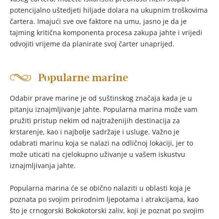
potencijalno uštedjeti hiljade dolara na ukupnim troškovima
čartera. Imajući sve ove faktore na umu, jasno je da je
tajming kritična komponenta procesa zakupa jahte i vrijedi
odvojiti vrijeme da planirate svoj čarter unaprijed.
Popularne marine
Odabir prave marine je od suštinskog značaja kada je u
pitanju iznajmljivanje jahte. Popularna marina može vam
pružiti pristup nekim od najtraženijih destinacija za
krstarenje, kao i najbolje sadržaje i usluge. Važno je
odabrati marinu koja se nalazi na odličnoj lokaciji, jer to
može uticati na cjelokupno uživanje u vašem iskustvu
iznajmljivanja jahte.
Popularna marina će se obično nalaziti u oblasti koja je
poznata po svojim prirodnim ljepotama i atrakcijama, kao
što je crnogorski Bokokotorski zaliv, koji je poznat po svojim