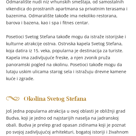
Odmaralište nudi niz vrhunskih smeštaja, od samostalnih
vikendica do prostranih apartmana sa privatnim terasama i
bazenima. Odmaralište takođe ima nekoliko restorana,
barova i bazena, kao i spa i fitnes centar.
Posetioci Svetog Stefana takođe mogu da istraže istorijske i
kulturne atrakcije ostrva. Ostrvska kapela Svetog Stefana,
koja datira iz 15. veka, popularna je destinacija za turiste.
Kapela ima zadivljujuće freske, a njen zvonik pruža
panoramski pogled na okolinu. Posetioci takođe mogu da
lutaju uskim ulicama starog sela i istražuju drevne kamene
kuće i zgrade.
Okolina Svetog Stefana
Još jedna popularna atrakcija u ovoj oblasti je obližnji grad
Budva, koji je jedno od najstarijih naselja na jadranskoj
obali. Budva je prelep grad opasan zidinama koji je poznat
po svojoj zadivljujućoj arhitekturi, bogatoj istoriji i živahnom