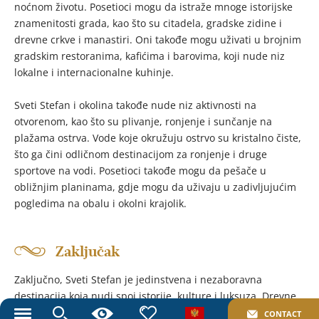
noćnom životu. Posetioci mogu da istraže mnoge istorijske
znamenitosti grada, kao što su citadela, gradske zidine i
drevne crkve i manastiri. Oni takođe mogu uživati u brojnim
gradskim restoranima, kafićima i barovima, koji nude niz
lokalne i internacionalne kuhinje.
Sveti Stefan i okolina takođe nude niz aktivnosti na
otvorenom, kao što su plivanje, ronjenje i sunčanje na
plažama ostrva. Vode koje okružuju ostrvo su kristalno čiste,
što ga čini odličnom destinacijom za ronjenje i druge
sportove na vodi. Posetioci takođe mogu da pešače u
obližnjim planinama, gdje mogu da uživaju u zadivljujućim
pogledima na obalu i okolni krajolik.
Zaključak
Zaključno, Sveti Stefan je jedinstvena i nezaboravna
destinacija koja nudi spoj istorije, kulture i luksuza. Drevne
kamene zgrade i uske ulice ostrva nude uvid u prošlost, dok
CONTACT
Toggle