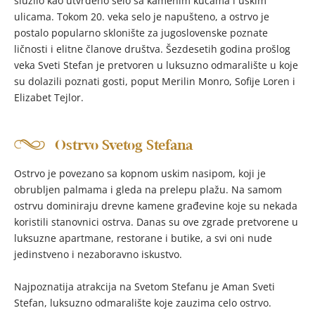
služilo kao utvrđeno selo sa kamenim kućama i uskim
ulicama. Tokom 20. veka selo je napušteno, a ostrvo je
postalo popularno sklonište za jugoslovenske poznate
ličnosti i elitne članove društva. Šezdesetih godina prošlog
veka Sveti Stefan je pretvoren u luksuzno odmaralište u koje
su dolazili poznati gosti, poput Merilin Monro, Sofije Loren i
Elizabet Tejlor.
Ostrvo Svetog Stefana
Ostrvo je povezano sa kopnom uskim nasipom, koji je
obrubljen palmama i gleda na prelepu plažu. Na samom
ostrvu dominiraju drevne kamene građevine koje su nekada
koristili stanovnici ostrva. Danas su ove zgrade pretvorene u
luksuzne apartmane, restorane i butike, a svi oni nude
jedinstveno i nezaboravno iskustvo.
Najpoznatija atrakcija na Svetom Stefanu je Aman Sveti
Stefan, luksuzno odmaralište koje zauzima celo ostrvo.