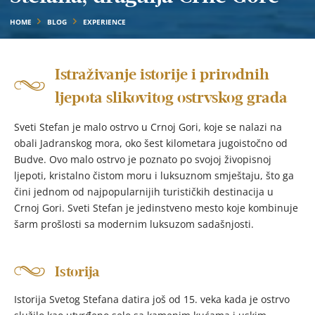
HOME
BLOG
EXPERIENCE
Istraživanje istorije i prirodnih
ljepota slikovitog ostrvskog grada
Sveti Stefan je malo ostrvo u Crnoj Gori, koje se nalazi na
obali Jadranskog mora, oko šest kilometara jugoistočno od
Budve. Ovo malo ostrvo je poznato po svojoj živopisnoj
ljepoti, kristalno čistom moru i luksuznom smještaju, što ga
čini jednom od najpopularnijih turističkih destinacija u
Crnoj Gori. Sveti Stefan je jedinstveno mesto koje kombinuje
šarm prošlosti sa modernim luksuzom sadašnjosti.
Istorija
Istorija Svetog Stefana datira još od 15. veka kada je ostrvo